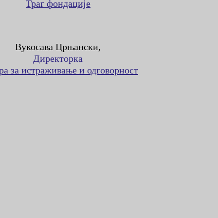
Траг фондације
Вукосава Црњански,
Директорка
ра за истраживање и одговорност