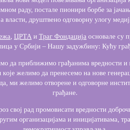
ном раду, постале пионири борбе за јача
а власти, друштвено одговорну улогу медиј
режа
,
ЦРТА
и
Траг Фондација
основале су п
лица у Србији – Нашу задужбину: Кућу гра
мо да приближимо грађанима вредности и п
и које желимо да пренесемо на нове генер
вда, ми желимо отворене и одговорне инсти
грађане.
оз свој рад промовисати вредности доброч
ругим организацијама и иницијативама, тр
демократичност управљања.