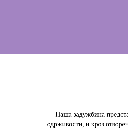
Наша задужбина предста
одрживости, и кроз отворе