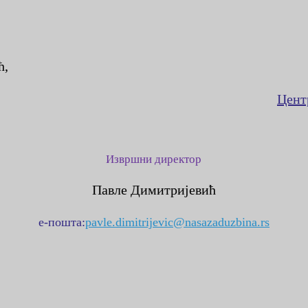
ћ,
Цент
Извршни директор
Павле Димитријевић
е-пошта:
pavle.dimitrijevic@nasazaduzbina.rs