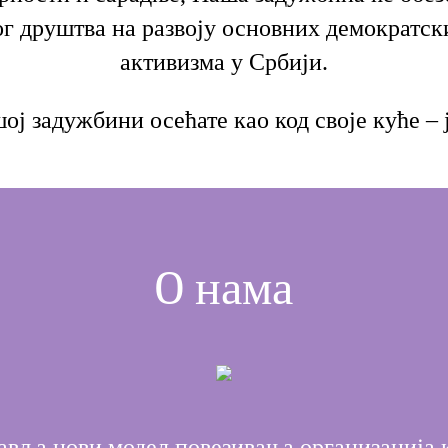
ог друштва на развоју основних демократск
активизма у Србији.
ј задужбини осећате као код своје куће – ј
O нама
вља нови модел повезивања организација к