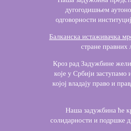
дугогодишњем аутоном
одговорности институциј
Балканска истаживачка м
стране правних 
Кроз рад Задужбине жели
које у Србији заступамо 
којој владају право и пра
Наша задужбина ће кр
солидарности и подршке д