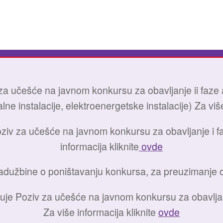
a učešće na javnom konkursu za obavljanje ii faze ad
ne instalacije, elektroenergetske instalacije) Za više
ziv za učešće na javnom konkursu za obavljanje i faz
informacija kliknite
ovde
užbine o poništavanju konkursa, za preuzimanje o
uje Poziv za učešće na javnom konkursu za obavljan
Za više informacija kliknite
ovde