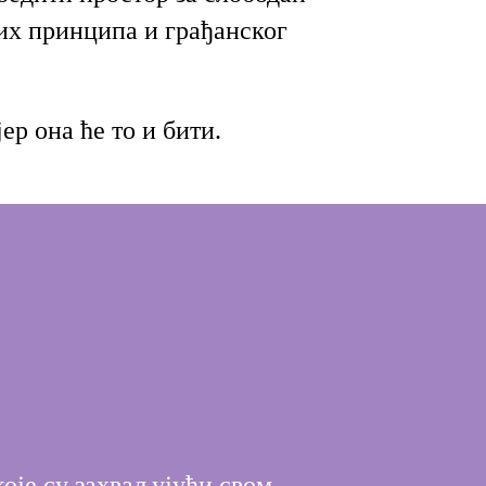
их принципа и грађанског
petak
28.5.2021. u
23.59h
ер она ће то и бити.
оје су захваљујући свом