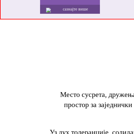
сазнајте више
Место сусрета, дружења
простор за заједнички
Уз дух толеранције, солид