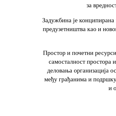
за вреднос
Задужбина је конципирана
предузетништва као и ново
Простор и почетни ресурси
самосталност простора и
деловања организација о
међу грађанима и подршку
и 