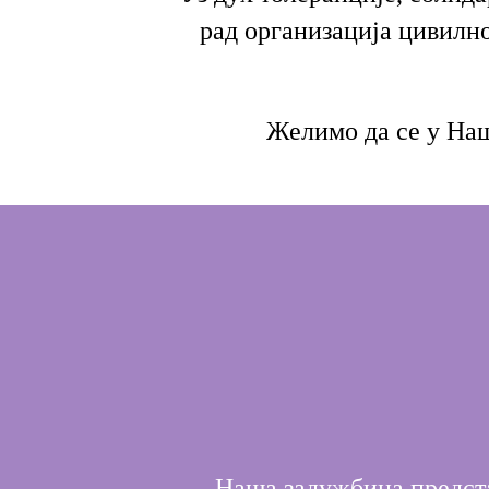
рад организација цивилн
Желимо да се у Нашо
Наша задужбина предста