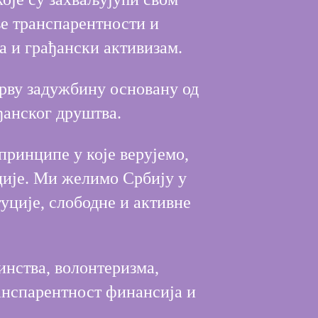
ње транспарентности и
а и грађански активизам.
рву задужбину основану од
ђанског друштва.
ринципе у које верујемо,
ације. Ми желимо Србију у
туције, слободне и активне
инства, волонтеризма,
анспарентност финансија и