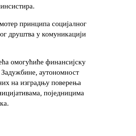
 инсистира.
мотер принципа социјалног
ног друштва у комуникацији
зећа омогућиће финансијску
у Задужбине, аутономност
них на изградњу поверења
ницијативама, поједницима
ка.