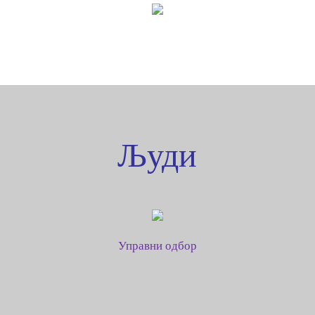
Људи
Управни одбор