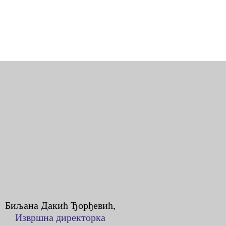
Биљана Дакић Ђорђевић,
Извршна директорка