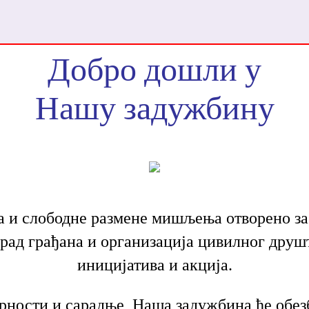
Добро дошли у
Нашу задужбину
 и слободне размене мишљења отворено за
 рад грађана и организација цивилног друштв
иницијатива и акција.
арности и сарадње, Наша задужбина ће обез