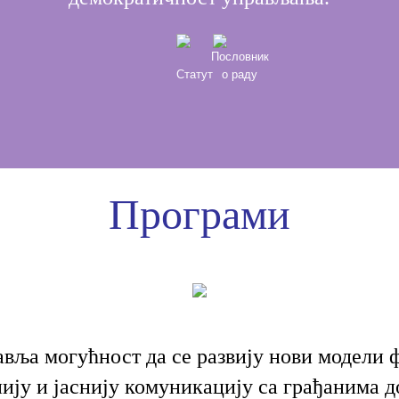
Пословник
Статут
о раду
Програми
вља могућност да се развију нови модели 
нију и јаснију комуникацију са грађанима д