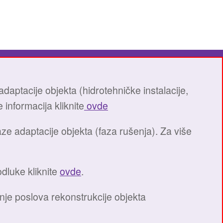
aptacije objekta (hidrotehničke instalacije,
 informacija kliknite
ovde
e adaptacije objekta (faza rušenja). Za više
dluke kliknite
ovde
.
je poslova rekonstrukcije objekta