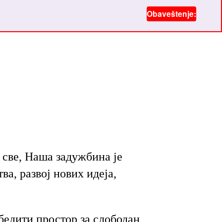
Obaveštenje:
Produžava
se rok za
dostavljanje
ponuda po
osnovu
Javnog
konkursa za
obavljanje II
faze
 све, Наша задужбина је
adaptacije
а, развој нових идеја,
objekta. Novi
rok za
dostavljanje
бедити простор за слободан
ponuda je