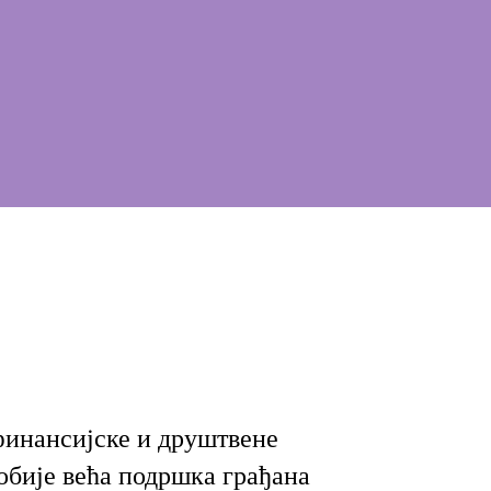
финансијске и друштвене
обије већа подршка грађана