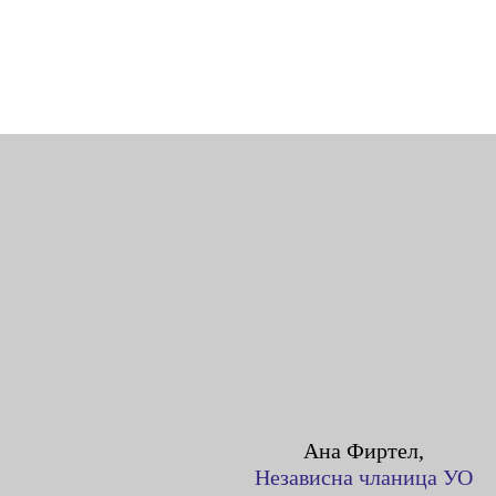
Aна Фиртел,
Независна чланица УО