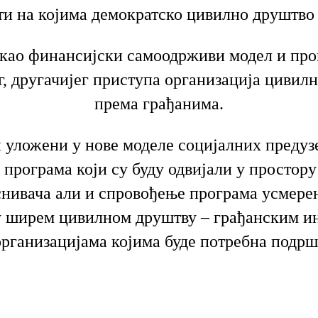
ти на којима демократско цивилно друштво
 као финансијски самоодрживи модел и про
г, другачијег приступа организација цивил
према грађанима.
 уложени у нове моделе социјалних преду
 програма који су буду одвијали у простор
снивача али и спровођење програма усмере
 ширем цивилном друштву – грађанским и
организацијама којима буде потребна подрш